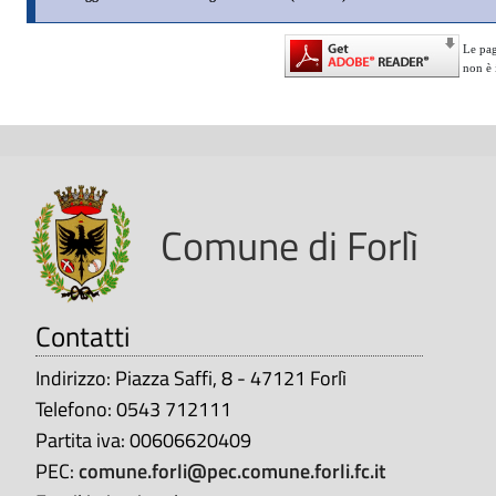
Le pagi
non è i
Comune di Forlì
Contatti
Indirizzo: Piazza Saffi, 8 - 47121 Forlì
Telefono: 0543 712111
Partita iva: 00606620409
PEC:
comune.forli@pec.comune.forli.fc.it